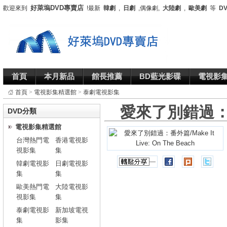
好萊塢DVD專賣店
歡迎來到
!最新
韓劇
,
日劇
,偶像劇,
大陸劇
,
歐美劇
等
D
首頁
本月新品
館長推薦
BD藍光影碟
電視影
首頁
>
電視影集精選館
>
泰劇電視影集
愛來了別錯過：番外篇/
DVD分類
電視影集精選館
台灣熱門電
香港電視影
視影集
集
韓劇電視影
日劇電視影
集
集
歐美熱門電
大陸電視影
視影集
集
泰劇電視影
新加坡電視
集
影集