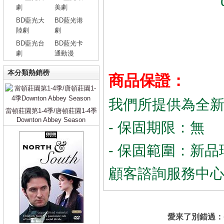
劇
美劇
BD藍光大
BD藍光港
陸劇
劇
BD藍光台
BD藍光卡
劇
通動漫
本分類熱銷榜
商品保證：
我們所提供為全
當頓莊園第1-4季/唐頓莊園1-4季
Downton Abbey Season
- 保固期限：無
- 保固範圍：新品
顧客諮詢服務中
愛來了別錯過：番外篇/