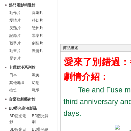
熱門電影精選館
動作片
喜劇片
愛情片
科幻片
災難片
恐怖片
記錄片
罪案片
戰爭片
劇情片
商品描述
動畫片
激情片
歷史片
愛來了別錯過：番外篇/
卡通動漫系列館
劇情介紹：
日本
歐美
其他地區
幻想
Tee and Fuse make 
搞笑
戰爭
音樂歌劇藝術館
third anniversary an
BD藍光高清影碟
days.
BD藍光電
BD藍光韓
影
劇
BD藍光日
BD藍光歐