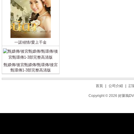
一諾傾情/愛上千金
甄嬛傳/後宮甄嬛傳/甄環傳/後宮
甄環傳1-3部完整高清版
首頁
|
公司介紹
|
訂
Copyright © 2026
好萊塢D