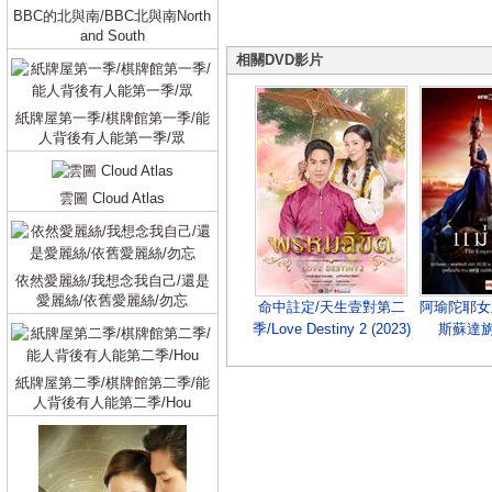
BBC的北與南/BBC北與南North
and South
相關DVD影片
紙牌屋第一季/棋牌館第一季/能
人背後有人能第一季/眾
雲圖 Cloud Atlas
依然愛麗絲/我想念我自己/還是
愛麗絲/依舊愛麗絲/勿忘
命中註定/天生壹對第二
阿瑜陀耶女
季/Love Destiny 2 (2023)
斯蘇達旃
Empress 
(2
紙牌屋第二季/棋牌館第二季/能
人背後有人能第二季/Hou