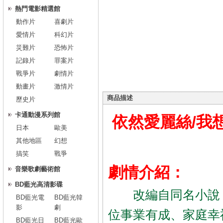
熱門電影精選館
動作片
喜劇片
愛情片
科幻片
災難片
恐怖片
記錄片
罪案片
戰爭片
劇情片
動畫片
激情片
商品描述
歷史片
卡通動漫系列館
依然愛麗絲/我
日本
歐美
其他地區
幻想
搞笑
戰爭
劇情介紹：
音樂歌劇藝術館
BD藍光高清影碟
改編自同名小說《
BD藍光電
BD藍光韓
影
劇
位事業有成、家庭幸
BD藍光日
BD藍光歐