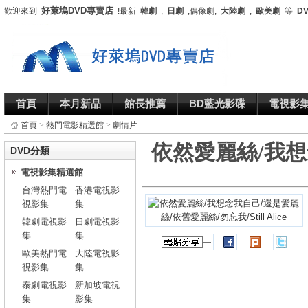
好萊塢DVD專賣店
歡迎來到
!最新
韓劇
,
日劇
,偶像劇,
大陸劇
,
歐美劇
等
D
首頁
本月新品
館長推薦
BD藍光影碟
電視影
首頁
>
熱門電影精選館
>
劇情片
依然愛麗絲/我想
DVD分類
電視影集精選館
台灣熱門電
香港電視影
視影集
集
韓劇電視影
日劇電視影
集
集
歐美熱門電
大陸電視影
視影集
集
泰劇電視影
新加坡電視
集
影集