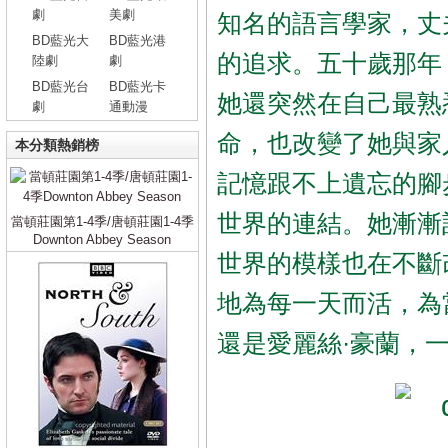
劇
美劇
知名的語言學家，丈
BD藍光大
BD藍光港
的追求。五十歲那年
陸劇
劇
BD藍光台
BD藍光卡
她還突然在自己最熟
劇
通動漫
命，也改變了她與家
本分類熱銷榜
記憶跟不上遺忘的腳
世界的連結。她漸漸
當頓莊園第1-4季/唐頓莊園1-4季
Downton Abbey Season
世界的模樣也在不斷
地為每一天而活，為
還是愛麗絲·豪蘭，