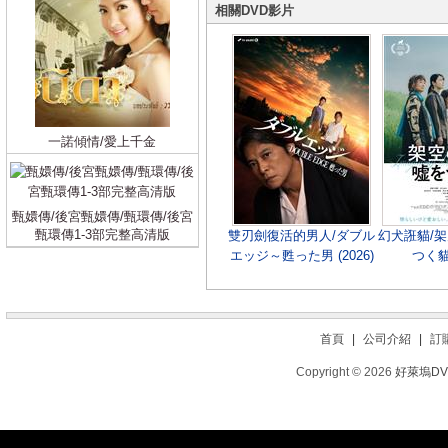
相關DVD影片
一諾傾情/愛上千金
甄嬛傳/後宮甄嬛傳/甄環傳/後宮
甄環傳1-3部完整高清版
雙刃劍復活的男人/ダブル
幻犬誑貓/
エッジ～甦った男 (2026)
つく貓 
首頁
|
公司介紹
|
訂
Copyright © 2026
好萊塢D