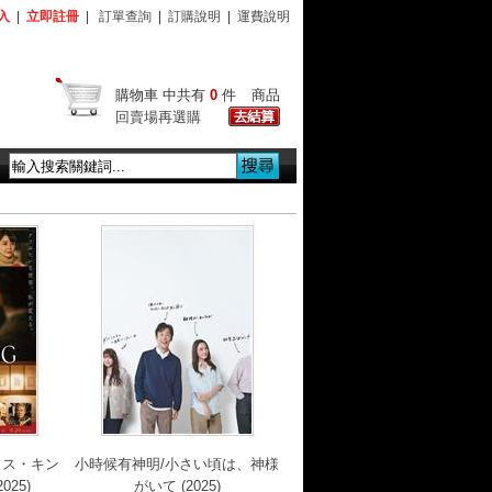
入
|
立即註冊
|
訂單查詢
|
訂購說明
|
運費說明
購物車
中共有
0
件
商品
回賣場再選購
ミス・キン
小時候有神明/小さい頃は、神様
025)
がいて (2025)