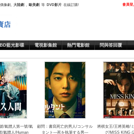
會員登
,偶像劇,
大陸劇
,
歐美劇
等
DVD影片
在線訂購!
BD藍光影碟
電視影集館
熱門電影館
問與答回覆
號/氣體人第一號/氣
顧問：書寫死亡的男人/コンサル
將棋女王/王將英雌/
/氣體人/Human
タント―死を執筆する男―
グ/MISS KING (2