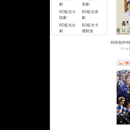
劇
美劇
BD藍光大
BD藍光港
陸劇
劇
BD藍光台
BD藍光卡
劇
通動漫
時而相伴/
いっし