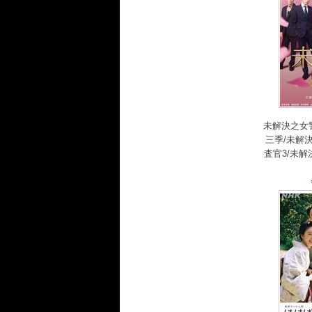
未解決之女
三季/未解
査官3/未