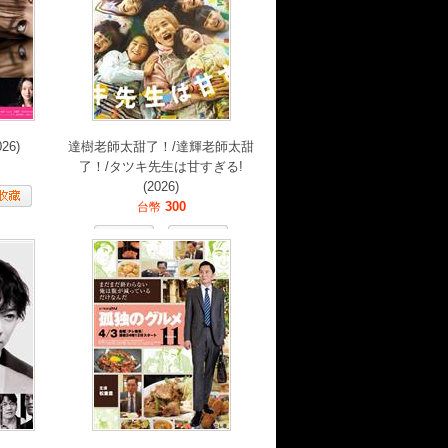
26)
達樹老師太甜了！/達輝老師太甜
了！/タツキ先生は甘すぎる!
(2026)
300
台幣