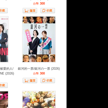
300
台幣
被愛的人/
銀河的一票/銀河の一票 (2026)
 (2026)
300
台幣