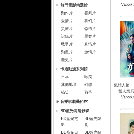
Vapor
熱門電影精選館
動作片
喜劇片
愛情片
科幻片
災難片
恐怖片
記錄片
罪案片
戰爭片
劇情片
動畫片
激情片
歷史片
卡通動漫系列館
日本
歐美
其他地區
幻想
氣體人第一
體人第1號
搞笑
戰爭
Vapor
音樂歌劇藝術館
BD藍光高清影碟
BD藍光電
BD藍光韓
影
劇
BD藍光日
BD藍光歐