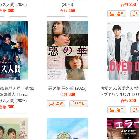
/ガス人間 (2026)
(2026)
250
台幣
300
250
台幣
台幣
號/氣體人第一號/氣
惡之華/惡の華 (2026)
所愛之人/被愛之人/曾
/氣體人/Human
300
ラブドワン/LOVED ONE
台幣
/ガス人間 (2026)
300
台幣
300
台幣