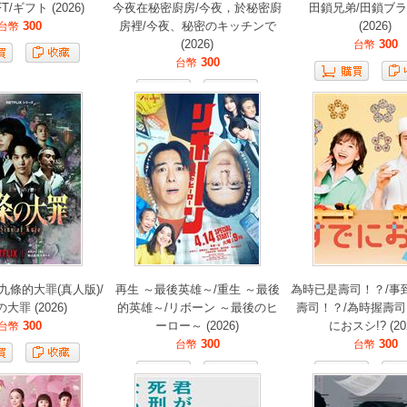
T/ギフト (2026)
今夜在秘密廚房/今夜，於秘密廚
田鎖兄弟/田鎖ブ
300
房裡/今夜、秘密のキッチンで
(2026)
台幣
(2026)
300
台幣
300
台幣
九條的大罪(真人版)/
再生 ～最後英雄～/重生 ～最後
為時已是壽司！？/事
大罪 (2026)
的英雄～/リボーン ～最後のヒ
壽司！？/為時握壽司!
300
ーロー～ (2026)
におスシ!? (20
台幣
300
300
台幣
台幣