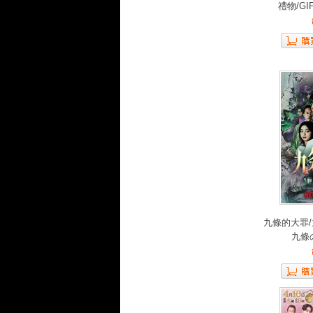
禮物/GIF
九條的大罪/
九條の