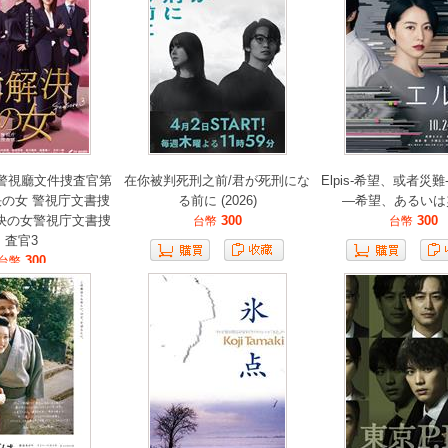
警視廳文件捜査官第
在你被判死刑之前/君が死刑にな
Elpis-希望、或者災難
決の女 警視庁文書捜
る前に (2026)
―希望、あるいは
解決の女警視庁文書捜
300
300
台幣
台幣
査官3
300
台幣