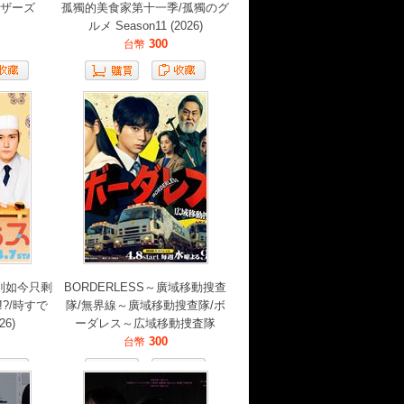
ラザーズ
孤獨的美食家第十一季/孤獨のグ
ルメ Season11 (2026)
300
台幣
到如今只剩
BORDERLESS～廣域移動搜查
?/時すで
隊/無界線～廣域移動搜查隊/ボ
26)
ーダレス～広域移動捜査隊
300
台幣