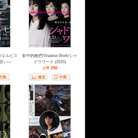
-/エルピス
影中的她們/Shadow Work/シャ
災い―
ドウワーク (2025)
250
台幣