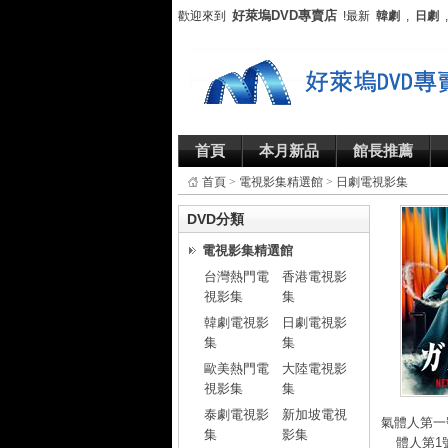
好萊塢DVD專賣店
歡迎來到
!最新
韓劇
,
日劇
首頁
本月新品
館長推薦
首頁
>
電視影集精選館
>
日劇電視影集
DVD分類
電視影集精選館
台灣熱門電
香港電視影
視影集
集
韓劇電視影
日劇電視影
集
集
歐美熱門電
大陸電視影
視影集
集
泰劇電視影
新加坡電視
氣體人第一
集
影集
體人第1號