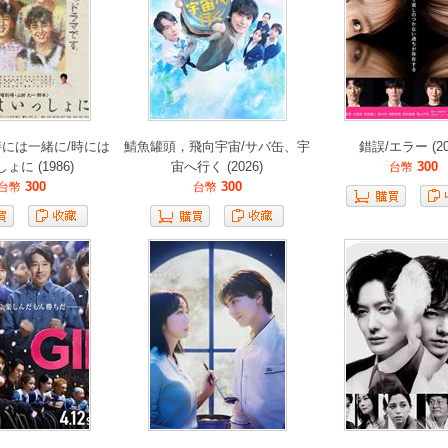
時には一緒に/時には
鯖魚罐頭，飛向宇宙/サバ缶、宇
錯誤/エラー (20
ょに (1986)
宙へ行く (2026)
300
台幣
300
300
台幣
台幣